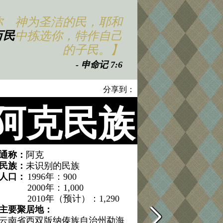
你 神为圣洁的民，耶和
万民
中拣选你，特作自己
的子民。】
- 申命记 7:6
分享到：
阿克民族
通称：
阿克
民族：
未识别的民族
人口：
1996年：900
2000年：1,000
2010年（预计）：1,290
主要聚居地：
云南省西双版纳傣族自治州勐海