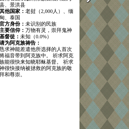
县、景洪县
其他国家：
老挝（2,000人）、缅
甸、泰国
官方身份：
未识别的民族
主要信仰：
万物有灵，崇拜鬼神
基督徒：
未知（0.0%）
请为阿克族祷告：
恳求神能差遣他所选择的人首次
将福音带到阿克族中。 祈求阿克
族能很快来知晓耶稣基督。 祈求
神很快接纳被拯救的阿克族的敬
拜和尊崇。