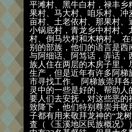
平滩村、黑牛白村，禄丰乡
果村、马大村、咱乐村、冲
亩村、土老依村、那果村、
小锅底村，青龙乡中村村、
村、倒马坎村和木枘村。 
别的部族，他们的语言是西
与阿细话、阿笃话，弄话，
族人住在两层的木房子里。
生产，但是近年有许多阿梯
市寻找工作。 阿梯族崇拜
灵中的一些是好的、帮助人
要人们去安抚，对这些恶的
致降下，他们特别尊崇并敬
子都有用来敬拜龙神的“龙树”
査（《玉溪地区民族概况》