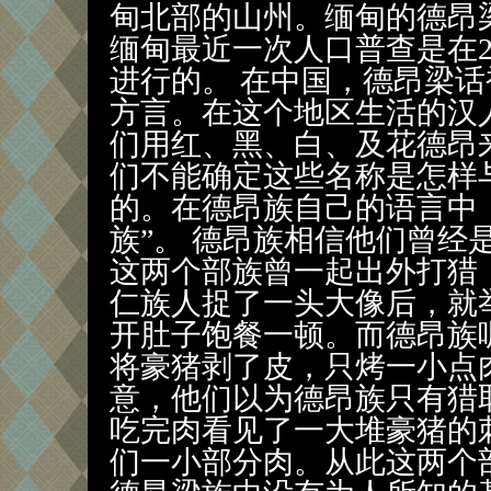
甸北部的山州。缅甸的德昂
缅甸最近一次人口普查是在2
进行的。 在中国，德昂梁
方言。在这个地区生活的汉
们用红、黑、白、及花德昂
们不能确定这些名称是怎样
的。在德昂族自己的语言中
族”。 德昂族相信他们曾经
这两个部族曾一起出外打猎
仁族人捉了一头大像后，就
开肚子饱餐一顿。而德昂族
将豪猪剥了皮，只烤一小点
意，他们以为德昂族只有猎
吃完肉看见了一大堆豪猪的
们一小部分肉。从此这两个