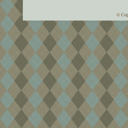
© Cop