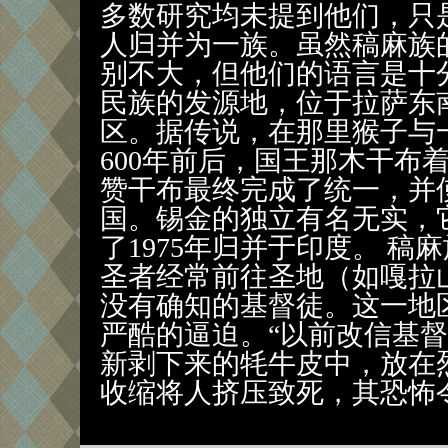
多数研究均未提到他们，只
人归并为一族。虽然稿麻族
别不大，但他们的语言是十
民族的发源地，位于拉萨东
区。据传说，在那里猴子与
600年前后，国王那木干布
赞干布最终完成了统一，并
国。锡金的独立有名无实，
了1975年归并于印度。 
圣者经常前往圣地（如嘎拉
没有确知的基督徒。这一地
严酷的逼迫。“以前改信基
新剥下来的牦牛皮中，放在
收缩将人挤压致死，其恐怖