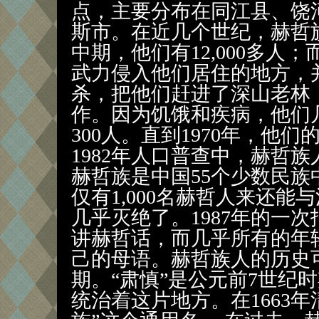
点，主要分布在同江县、饶
斯市。在近几个世纪，赫哲
中期，他们有12,000多人；
武力侵入他们居住的地方，
杀，把他们赶进了深山老林
作。因为饥饿和疾病，他们
300人。直到1970年，他们
1982年人口普查中，赫哲族
赫哲族是中国55个少数民
仅有1,000名赫哲人来还
几乎灭绝了。1987年的一
讲赫哲话，而几乎所有的年
己的母语。赫哲族人的历史可
期。“肃慎”是公元前7世纪
统治着这片地方。在1663