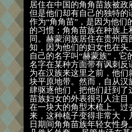
居住在中国的角角苗族被政
但是他们却有自己的独特的
作为“角角苗”，是因为他们
的习惯；角角苗族在种族上
同。赫蒙润族居住在贵州西部
知，因为他们的妇女也在头
自己的名字叫“赫蒙族”，它
名字在某种方面带有讽刺反
为在汉族来这里之前，他们
块平原地带。然而，自从汉
肆驱逐他们，把他们赶到了
苗族妇女的外表很引人注目
在一块大的角型木梳上。过
来，这种梳子变得非常大，
日期间角角苗族年轻女性身