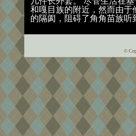
几件长外套。 尽管生活在
和嘎目族的附近，然而由于
的隔阂，阻碍了角角苗族听
© Cop