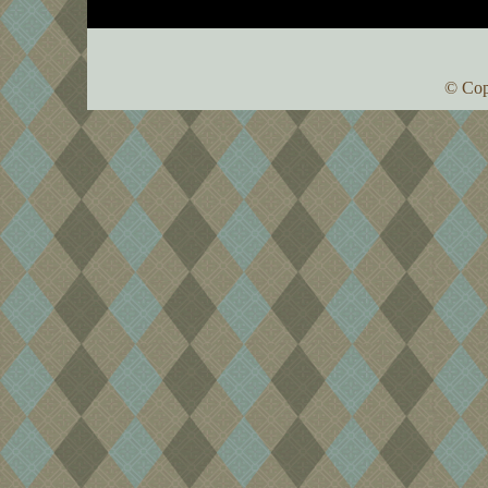
© Cop