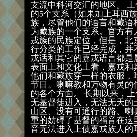
支流中科河交汇的地区。 
的5个支系（如果加上耳西
族，尽管他们的语言和藏语
为藏族的一个支系。官方有
戎族的民族定位，但是，北
行分类的工作已经完成，并
戎话和其它的嘉戎语言都是
表面上和文化上看，嘉戎和
他们和藏族穿一样的衣服，
节日。喇嘛教和万物有灵的
的各个方面。 长期以来，
无基督徒进入，无法无天的土
山区、没有可通行的路、喇
重的妨碍了基督的福音在这
音无法进入上债嘉戎族人的