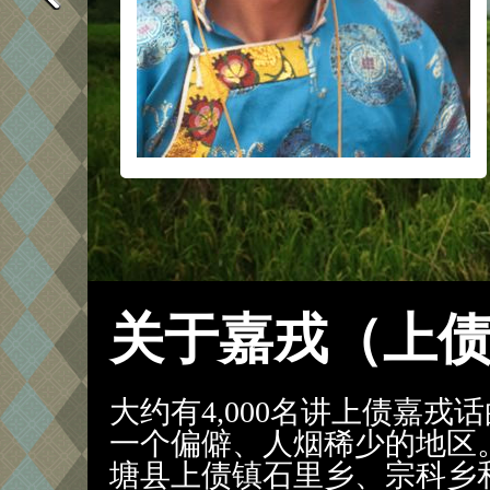
关于嘉戎（上
大约有4,000名讲上债嘉
一个偏僻、人烟稀少的地区
塘县上债镇石里乡、宗科乡