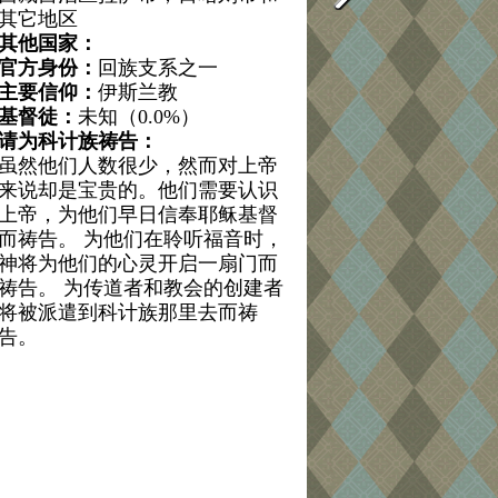
其它地区
其他国家：
官方身份：
回族支系之一
主要信仰：
伊斯兰教
基督徒：
未知（0.0%）
请为科计族祷告：
虽然他们人数很少，然而对上帝
来说却是宝贵的。他们需要认识
上帝，为他们早日信奉耶稣基督
而祷告。 为他们在聆听福音时，
神将为他们的心灵开启一扇门而
祷告。 为传道者和教会的创建者
将被派遣到科计族那里去而祷
告。