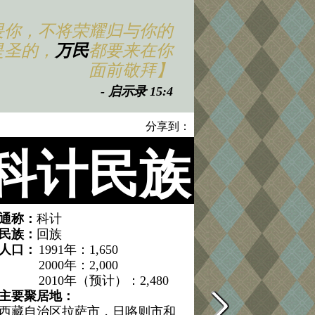
畏你，不将荣耀归与你的
是圣的，
万民
都要来在你
面前敬拜】
- 启示录 15:4
分享到：
科计民族
通称：
科计
民族：
回族
人口：
1991年：1,650
2000年：2,000
2010年（预计）：2,480
主要聚居地：
西藏自治区拉萨市，日咯则市和