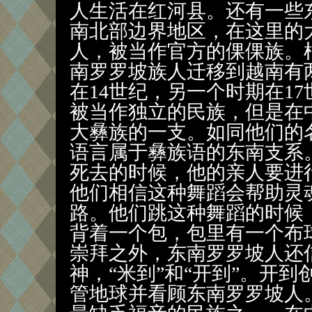
人生活在红河县。还有一些
南北部边界地区，在这里的大
人，被当作官方的倮倮族。
南罗罗坡族人迁移到越南有
在14世纪，另一个时期在1
被当作独立的民族，但是在
大彝族的一支。如同他们的
语言属于彝族语的东南支系
死去的时候，他的亲人要进行
他们相信这种舞蹈会帮助灵
路。他们跳这种舞蹈的时候
背着一个包，包里有一个布
崇拜之外，东南罗罗坡人还
神，“米到”和“开到”。开
管地球并看顾东南罗罗坡人