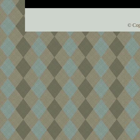
© Cop