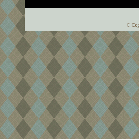
© Cop