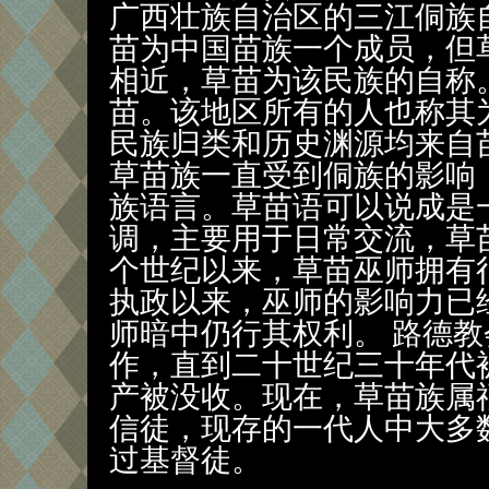
广西壮族自治区的三江侗族
苗为中国苗族一个成员，但
相近，草苗为该民族的自称
苗。该地区所有的人也称其
民族归类和历史渊源均来自
草苗族一直受到侗族的影响
族语言。草苗语可以说成是
调，主要用于日常交流，草
个世纪以来，草苗巫师拥有
执政以来，巫师的影响力已
师暗中仍行其权利。 路德
作，直到二十世纪三十年代
产被没收。现在，草苗族属
信徒，现存的一代人中大多
过基督徒。