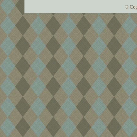
© Cop