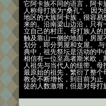
它阿卡族不同的语言，阿卡
人称母打族为“桑孔”。 因
地区的大族阿卡族，很容易
来的。沿南梁山边沿，只有
立自己的村庄。母打族人的
触及靠山一侧的地面，房屋
划分，即分男屋和女屋。 
典中，祖先祭坛是活动的中
相信有一位至高者斯米欧，
人祖先与当代人的纽带。母
最原始的祖先，繁衍了整个
教会不断增长，到目前为止
徒的人数激增，但是对母打