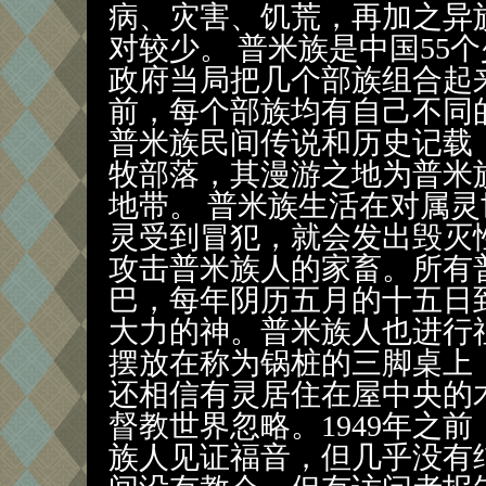
病、灾害、饥荒，再加之异
对较少。 普米族是中国55个
政府当局把几个部族组合起
前，每个部族均有自己不同的
普米族民间传说和历史记载
牧部落，其漫游之地为普米
地带。 普米族生活在对属
灵受到冒犯，就会发出毁灭
攻击普米族人的家畜。所有
巴，每年阴历五月的十五日
大力的神。普米族人也进行
摆放在称为锅桩的三脚桌上
还相信有灵居住在屋中央的
督教世界忽略。1949年之
族人见证福音，但几乎没有