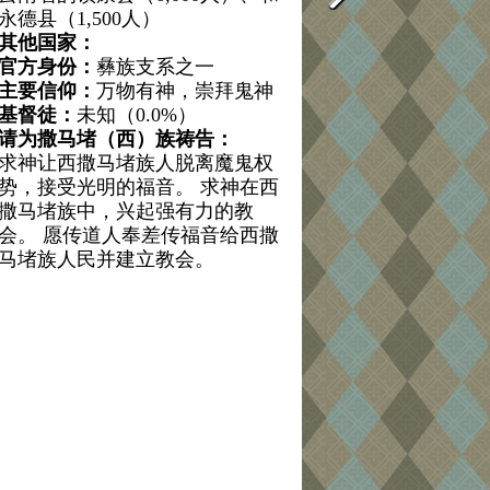
永德县（1,500人）
其他国家：
官方身份：
彝族支系之一
主要信仰：
万物有神，崇拜鬼神
基督徒：
未知（0.0%）
请为撒马堵（西）族祷告：
求神让西撒马堵族人脱离魔鬼权
势，接受光明的福音。 求神在西
撒马堵族中，兴起强有力的教
会。 愿传道人奉差传福音给西撒
马堵族人民并建立教会。