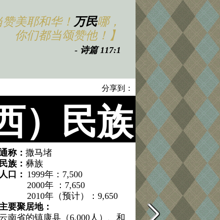
当赞美耶和华！
万民
哪，
你们都当颂赞他！】
- 诗篇 117:1
分享到：
西）民族
通称：
撒马堵
民族：
彝族
人口：
1999年：7,500
2000年 ：7,650
2010年（预计）：9,650
主要聚居地：
云南省的镇康县（6,000人）、和