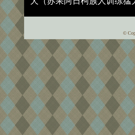
犬（苏果阿日柯族人训练猛
© Cop