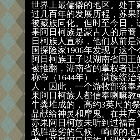
世界上最偏僻的地区。处于
过几百年的发展历程，苏果
被藏族同化。但时至今日，
果阿日柯族是蒙古人的后裔
日柯族人宣称，他们从前是
国探险家1906年发现了这
阿日柯族王子以湖南省国王
被推翻，湖南省的掌权者让
称帝（1644年），满族统
人，因此，一个游牧部落奉
果阿日柯族人都信奉喇嘛教
牛粪堆成的，高约3英尺的
品献给神灵和摩鬼。在共产
苏果阿日柯族未听到过福音
战胜恶劣的气候、崎岖的地