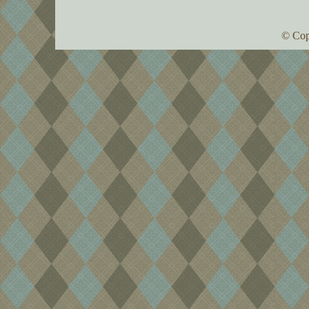
© Cop