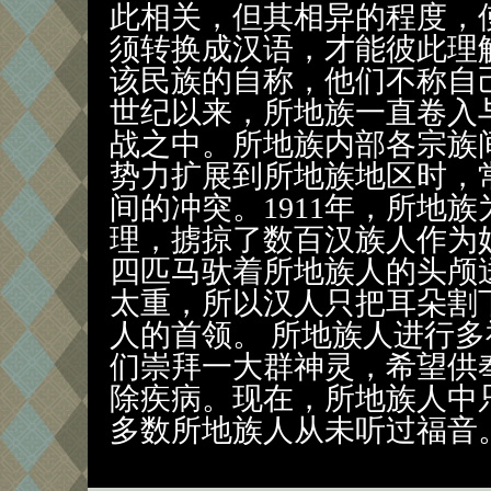
此相关，但其相异的程度，
须转换成汉语，才能彼此理
该民族的自称，他们不称自
世纪以来，所地族一直卷入
战之中。所地族内部各宗族
势力扩展到所地族地区时，
间的冲突。1911年，所地
理，掳掠了数百汉族人作为
四匹马驮着所地族人的头颅
太重，所以汉人只把耳朵割
人的首领。 所地族人进行
们崇拜一大群神灵，希望供
除疾病。现在，所地族人中
多数所地族人从未听过福音