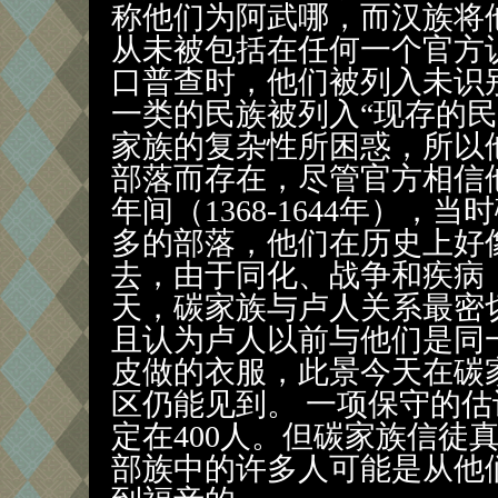
称他们为阿武哪，而汉族将
从未被包括在任何一个官方认
口普查时，他们被列入未识别
一类的民族被列入“现存的民
家族的复杂性所困惑，所以
部落而存在，尽管官方相信
年间（1368-1644年）
多的部落，他们在历史上好
去，由于同化、战争和疾病
天，碳家族与卢人关系最密
且认为卢人以前与他们是同
皮做的衣服，此景今天在碳
区仍能见到。 一项保守的
定在400人。但碳家族信徒
部族中的许多人可能是从他