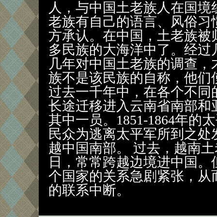
人，与中国土老族人在国境
老族有自己的语言、风俗习
方承认。在中国，土老族被
多民族的大海洋中了。经过
几年对中国土老族的调查，
族不是该民族的自称，他们使
过去一千年中，在各个不同
长途迁移进入云南省南部和
其中一员。1851-1864
民众为逃离太平军所到之处
越中国南部。 过去，越南
日，常常跨越边境进中国。但
个国家的关系急剧紧张，从
的联系中断。