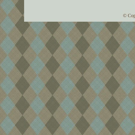
© Cop