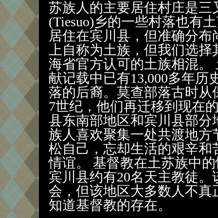
苏族人的主要居住村庄是三
(Tiesuo)乡的一些村落
居住在宾川县，但准确分布
上自称为土族，但我们选择
海省官方认可的土族相混。
献记载中已有13,000多年
落的后裔。莫查部落古时从
7世纪，他们再迁移到现在
县东南部地区和宾川县部分
族人喜欢聚集一处共渡地方
松自己，忘却生活的艰辛和
情谊。 基督教在土苏族中
宾川县约有20名天主教徒
会，但该地区大多数人不真
知道基督教的存在。