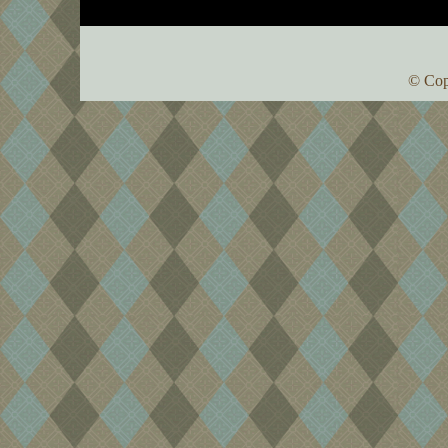
© Cop