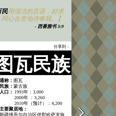
万民
用清洁的言语，好求
，同心合意地侍奉我。】
- 西番雅书 3:9
分享到：
图瓦民族
通称：
图瓦
民族：
蒙古族
人口：
1993年：3,000
2000年 ：3,260
2010年（预计）：4,200
主要聚居地：
新疆维吾尔自治区伊犁哈萨克族