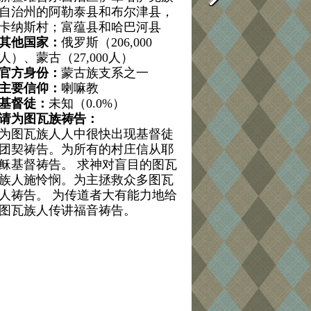
自治州的阿勒泰县和布尔津县，
卡纳斯村；富蕴县和哈巴河县
其他国家：
俄罗斯（206,000
人）、蒙古（27,000人）
官方身份：
蒙古族支系之一
主要信仰：
喇嘛教
基督徒：
未知（0.0%）
请为图瓦族祷告：
为图瓦族人人中很快出现基督徒
团契祷告。为所有的村庄信从耶
稣基督祷告。 求神对盲目的图瓦
族人施怜悯。为主拯救众多图瓦
人祷告。 为传道者大有能力地给
图瓦族人传讲福音祷告。