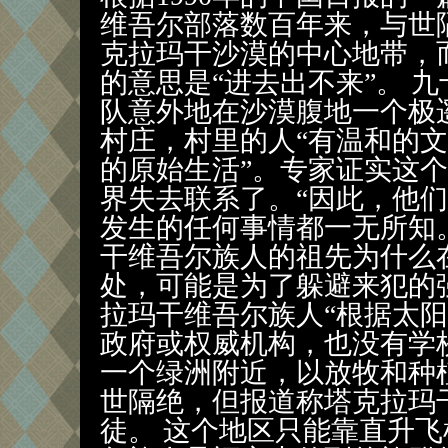
维吾尔部落数百年来，与世
克拉玛干沙漠的中心地带，
的意思是“进去出不来”。 
队意外地在沙漠腹地一个极
村庄，村里的人“有温和的
的原始生活”。专家证实这个
界失去联系了。“因此，他
发生的任何事情都一无所知。
干维吾尔族人的祖先为什么
处，可能是为了躲避来犯的
拉玛干维吾尔族人“根据太
政府或权威机构，也没有学
一个绿洲附近，以放牧和种
世隔绝，但报道称塔克拉玛
徒。 这个地区只能靠直升