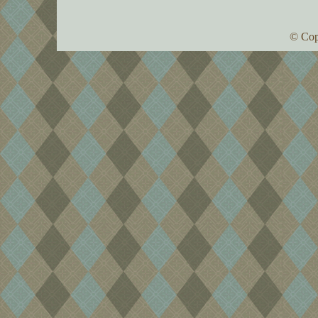
© Cop