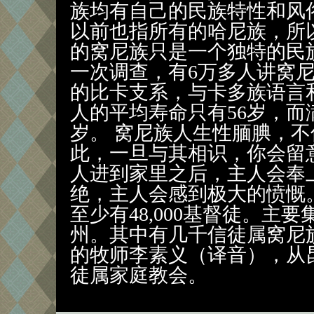
族均有自己的民族特性和风
以前也指所有的哈尼族，所
的窝尼族只是一个独特的民族
一次调查，有6万多人讲窝
的比卡支系，与卡多族语言
人的平均寿命只有56岁，而
岁。 窝尼族人生性腼腆，
此，一旦与其相识，你会留
人进到家里之后，主人会奉
绝，主人会感到极大的愤慨
至少有48,000基督徒。主
州。其中有几千信徒属窝尼
的牧师李素义（译音），从
徒属家庭教会。