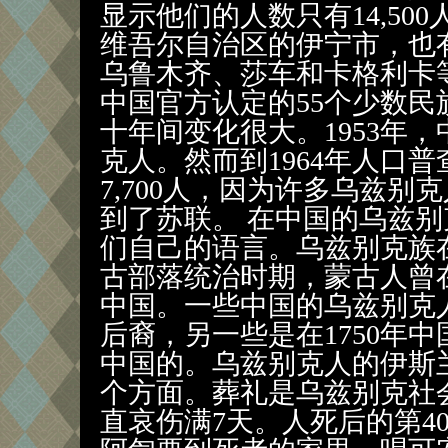
显示他们的人数只有14,50
维吾尔自治区的伊宁市，也
乌鲁木齐、莎车和卡格利卡
中国官方认定的55个少数
十年间变化很大。1953年，中
克人。然而到1964年人口
7,700人，因为许多乌兹
到了苏联。 在中国的乌兹别克
们自己的语言。乌兹别克族
古部落统治时期，蒙古人曾
中国。一些中国的乌兹别克
后裔，另一些是在1750年
中国的。乌兹别克人的伊斯
个方面。葬礼是乌兹别克社
直哀伤满7天。人死后的第40