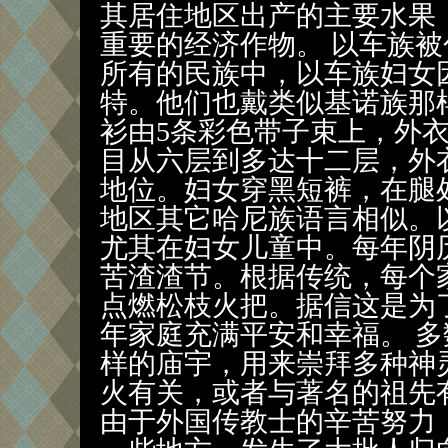
其居住地区出产的主要水果
重要的经济作物。 以车族
所有的民族中，以车族妇女
特。他们也戴类似基诺族那
衫由5条彩色带子束上，外
目从六层到多达十二层，外
地位。妇女穿黑短裤，在腿
地区其它哈尼族语言相似。
尤其在妇女儿童中。每年阴
苦渣渣节。根据传统，每个
点燃松枝火把。据信这是为
年家庭充满平安和幸福。 
样的庙宇，用来崇拜多种神
火有关，或者与著名的祖先
由于外国传教士的辛苦努力