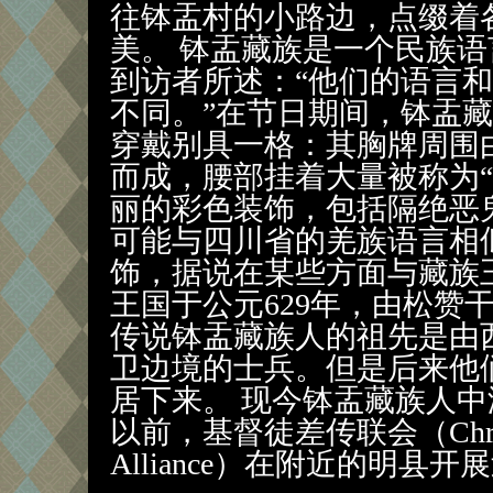
往钵盂村的小路边，点缀着
美。 钵盂藏族是一个民族
到访者所述：“他们的语言
不同。”在节日期间，钵盂
穿戴别具一格：其胸牌周围
而成，腰部挂着大量被称为“
丽的彩色装饰，包括隔绝恶
可能与四川省的羌族语言相
饰，据说在某些方面与藏族
王国于公元629年，由松赞
传说钵盂藏族人的祖先是由
卫边境的士兵。但是后来他
居下来。 现今钵盂藏族人中
以前，基督徒差传联会（Christian
Alliance）在附近的明县