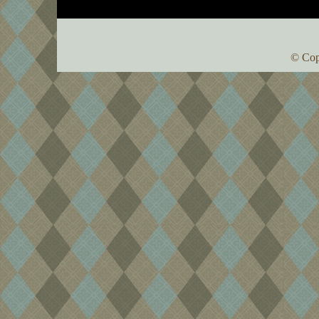
© Cop