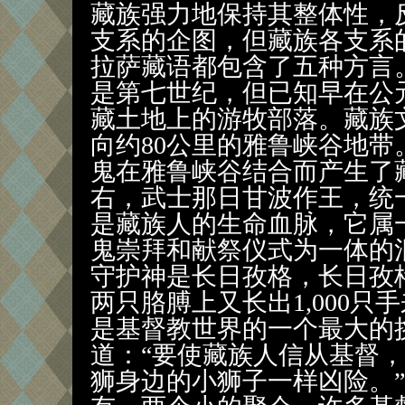
藏族强力地保持其整体性，
支系的企图，但藏族各支系
拉萨藏语都包含了五种方言
是第七世纪，但已知早在公
藏土地上的游牧部落。藏族
向约80公里的雅鲁峡谷地
鬼在雅鲁峡谷结合而产生了藏
右，武士那日甘波作王，统
是藏族人的生命血脉，它属
鬼崇拜和献祭仪式为一体的
守护神是长日孜格，长日孜
两只胳膊上又长出1,000
是基督教世界的一个最大的挑
道：“要使藏族人信从基督
狮身边的小狮子一样凶险。