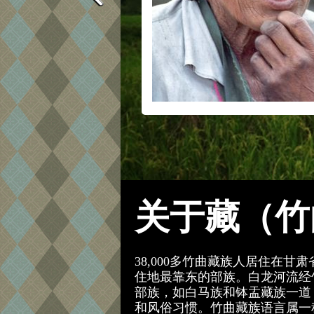
关于藏（竹
38,000多竹曲藏族人居住在
住地最靠东的部族。白龙河流经
部族，如白马族和钵盂藏族一道
和风俗习惯。竹曲藏族语言属一