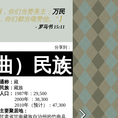
啊，你们当赞美主；
万民
，你们都当颂赞他。”】
- 罗马书 15:11
分享到：
曲）民族
通称：
藏
民族：
藏族
人口：
1987年：29,500
2000年 ：38,300
2010年（预计）：47,300
主要聚居地：
甘肃省甘南藏族自治州的竹曲县