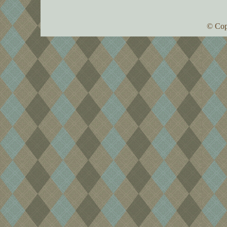
© Cop